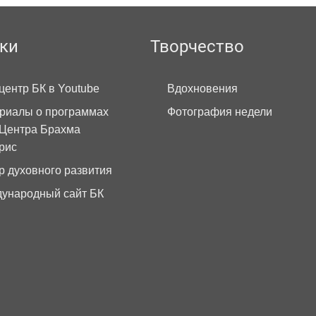
ки
Творчество
центр БК в Youtube
Вдохновения
риалы о программах
Фотография недели
Центра Брахма
рис
р духовного развития
ународный сайт БК